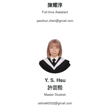
陳耀淳
Full-time Assistant
yaochun.chen@gmail.com
Y. S. Hsu
許芸熙
Master Studnet
celine60332@gmail.com