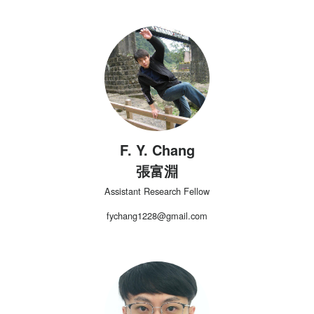
F. Y. Chang
張富淵
Assistant Research Fellow
fychang1228@gmail.com