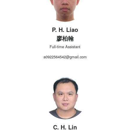
P. H. Liao
廖柏翰
Full-time Assistant
a0922564542@gmail.com
C. H. Lin