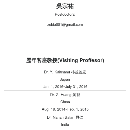
吳宗祐
Postdoctoral
zelda881@gmail.com
歷年客座教授(Visiting Proffesor)
Dr. Y. Kakinami 柿並義宏
Japan
Jan. 1, 2016~July 31, 2016
Dr. Z. Huang 黃智
China
Aug. 18, 2014~Feb. 1, 2015
Dr. Nanan Balan 貝仁
India