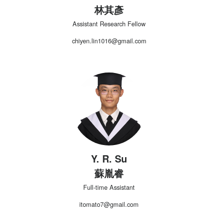
林其彥
Assistant Research Fellow
chiyen.lin1016@gmail.com
Y. R. Su
蘇胤睿
Full-time Assistant
itomato7@gmail.com