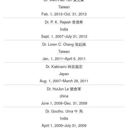
Taiwan
Feb. 1, 2013~Oct. 31, 2013
Dr. P. K. Rajesh 查傑希
India
Sept. 1, 2007~July 31, 2013
Dr. Loren C. Chang 張起維
Taiwan
Jan. 1, 2011~April 6, 2011
Dr. Kakinami 柿並義宏
Japan
Aug. 1, 2007~March 29, 2011
Dr. HuiJun Le 樂會軍
china
June 1, 2009~Dec. 31, 2009
Dr. Gouthu. Uma 午 馬
India
April 1, 2009~July 31, 2009