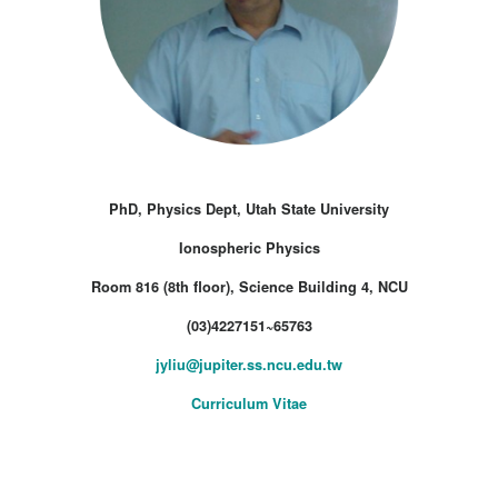
PhD, Physics Dept, Utah State University
Ionospheric Physics
Room 816 (8th floor), Science Building 4, NCU
(03)4227151~65763
jyliu@jupiter.ss.ncu.edu.tw
Curriculum Vitae