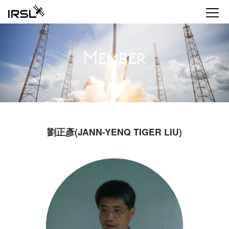
Member
劉正彥(JANN-YENQ TIGER LIU)