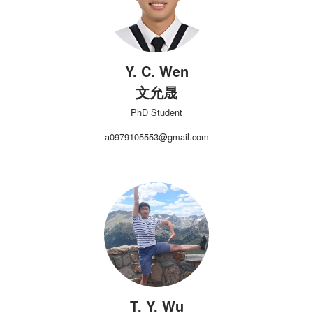
Y. C. Wen
文允晟
PhD Student
a0979105553@gmail.com
T. Y. Wu