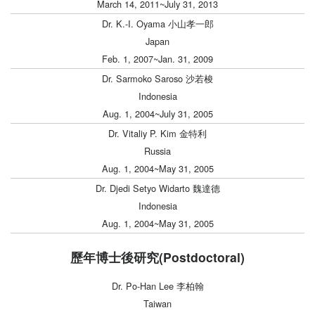
March 14, 2011~July 31, 2013
Dr. K.-I. Oyama 小山孝一郎
Japan
Feb. 1, 2007~Jan. 31, 2009
Dr. Sarmoko Saroso 沙若梭
Indonesia
Aug. 1, 2004~July 31, 2005
Dr. Vitaliy P. Kim 金特利
Russia
Aug. 1, 2004~May 31, 2005
Dr. Djedi Setyo Widarto 魏達德
Indonesia
Aug. 1, 2004~May 31, 2005
歷年博士後研究(Postdoctoral)
Dr. Po-Han Lee 李柏翰
Taiwan