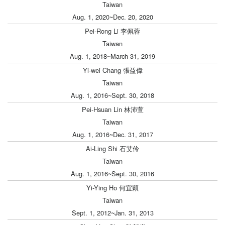
Taiwan
Aug. 1, 2020~Dec. 20, 2020
Pei-Rong Li 李佩蓉
Taiwan
Aug. 1, 2018~March 31, 2019
Yi-wei Chang 張益偉
Taiwan
Aug. 1, 2016~Sept. 30, 2018
Pei-Hsuan Lin 林沛萱
Taiwan
Aug. 1, 2016~Dec. 31, 2017
Ai-Ling Shi 石艾伶
Taiwan
Aug. 1, 2016~Sept. 30, 2016
Yi-Ying Ho 何宜穎
Taiwan
Sept. 1, 2012~Jan. 31, 2013