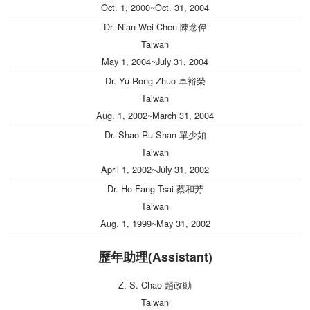
Oct. 1, 2000~Oct. 31, 2004
Dr. Nian-Wei Chen 陳念偉
Taiwan
May 1, 2004~July 31, 2004
Dr. Yu-Rong Zhuo 卓裕榮
Taiwan
Aug. 1, 2002~March 31, 2004
Dr. Shao-Ru Shan 單少如
Taiwan
April 1, 2002~July 31, 2002
Dr. Ho-Fang Tsai 蔡和芳
Taiwan
Aug. 1, 1999~May 31, 2002
歷年助理(Assistant)
Z. S. Chao 趙政勛
Taiwan