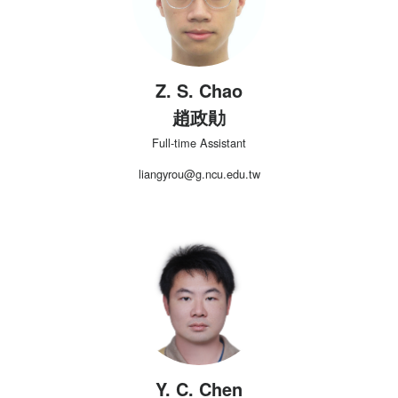
Z. S. Chao
趙政勛
Full-time Assistant
liangyrou@g.ncu.edu.tw
Y. C. Chen