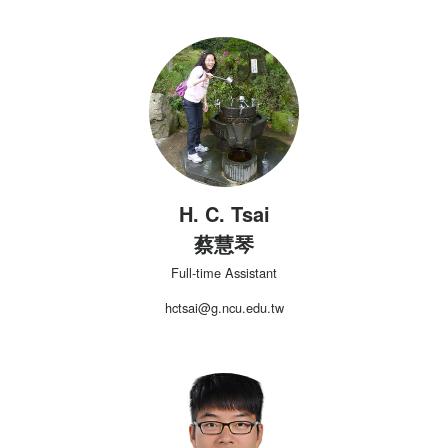
H. C. Tsai
蔡慧琴
Full-time Assistant
hctsai@g.ncu.edu.tw