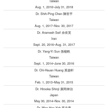
Taiwan
Aug. 1, 2016~July 31, 2018
Dr. Shih-Ping Chen 陳世平
Taiwan
Aug. 1, 2017~Nov. 30, 2017
Dr. Aramesh Seif 佘依芙
Iran
Sept. 20, 2016~Aug. 31, 2017
Dr. Yang-Yi Sun 孫楊軼
Taiwan
Sept. 1, 2014~June 30, 2016
Dr. Chi-Hsuan Huang 黃啟軒
Taiwan
Feb. 1, 2013~May 31, 2015
Dr. Hirooka Shinji 廣岡伸治
Japan
May 30, 2014~Nov. 30, 2014
Dr. Wen-Hao Yeh 葉文豪