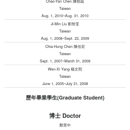
Chao-Yan Chen 陳朝焱
Taiwan
Aug. 1, 2010~Aug. 31, 2010
Ji-Min Liu 劉智旻
Taiwan
Aug. 1, 2008~Sept. 22, 2009
Chia-Hung Chen 陳佳宏
Taiwan
Sept. 1, 2007~March 31, 2009
Wen-Xi Yang 楊文熙
Taiwan
June 1, 2005~July 31, 2008
歷年畢業學生(Graduate Student)
博士 Doctor
鄭景中